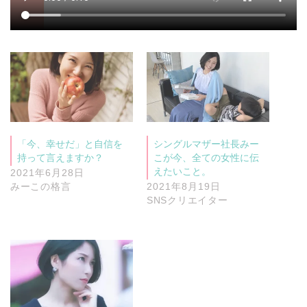
「今、幸せだ」と自信を
シングルマザー社長みー
持って言えますか？
こが今、全ての女性に伝
えたいこと。
2021年6月28日
みーこの格言
2021年8月19日
SNSクリエイター