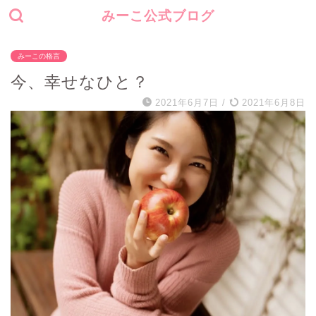
みーこ公式ブログ
みーこの格言
今、幸せなひと？
2021年6月7日
/
2021年6月8日