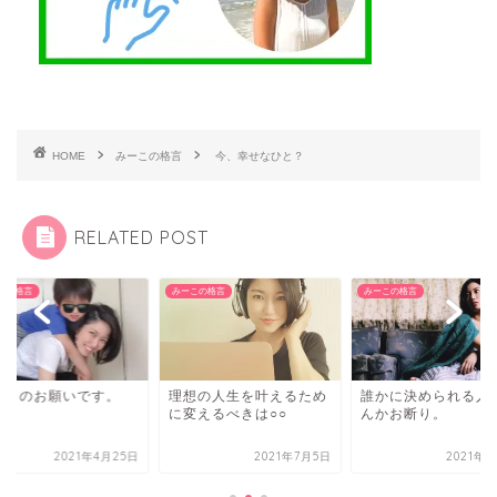
HOME
みーこの格言
今、幸せなひと？
RELATED POST
この格言
みーこの格言
みーこの格言
からのお願いです。
理想の人生を叶えるため
誰かに決められる人
に変えるべきは○○
んかお断り。
2021年4月25日
2021年7月5日
2021年8