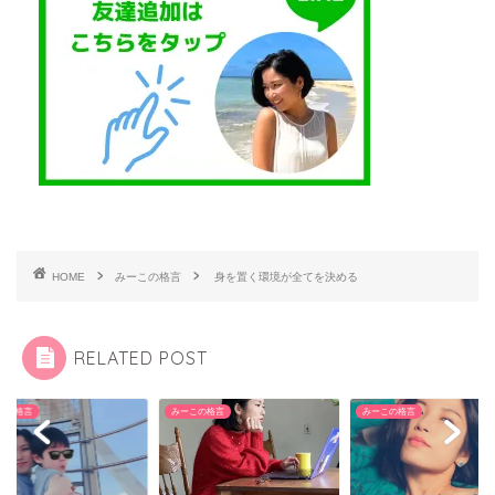
HOME
みーこの格言
身を置く環境が全てを決める
RELATED POST
この格言
みーこの格言
みーこの格言