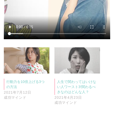
行動力を10倍上げる3つ
人生で関わってはいけな
の方法
い人ワースト3!関わるべ
きなのはどんな人？
2021年7月12日
成功マインド
2021年4月23日
成功マインド