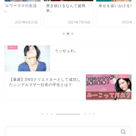
ングルワーママの生活
突き抜けるなんて超簡
幸せを追いかけるな
てね。
単。
2021年6月21日
2021年7月16日
2021年6
うっせぇわ。
【暴露】SNSクリエイターとして成功し
たシングルマザー社長の半生とは？